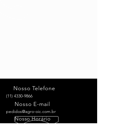
Nosso Telefone
(11)
4330-9866
Nosso E-mail
pedidos@agro-oic.com.br
Nosso Horário
De segunda a sexta, das 8h às 17h.